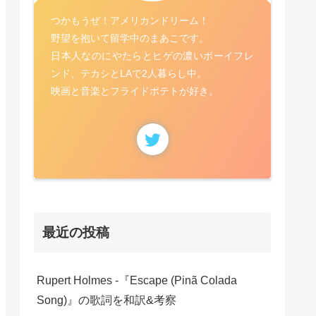
つかもうぜ！アメリカンドリーム！
野望を抱いて留学中のまあこです。
日本人なのにやたらとヒゲの濃いボーイフレ
ンド、テカシとLAで2人暮らし中。
映画と音楽とフライドポテトが好き。
最近の投稿
Rupert Holmes -『Escape (Pinã Colada
Song)』の歌詞を和訳&考察