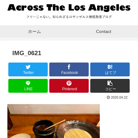
ホーム
Contact
IMG_0621
Twitter
Facebook
はてブ
LINE
Pinterest
コピー
2020.04.22