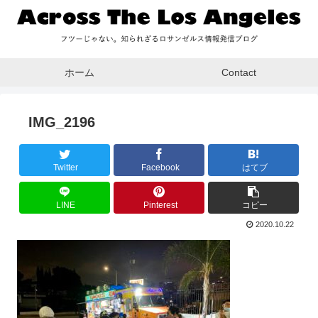
ホーム
Contact
IMG_2196
Twitter
Facebook
はてブ
LINE
Pinterest
コピー
2020.10.22