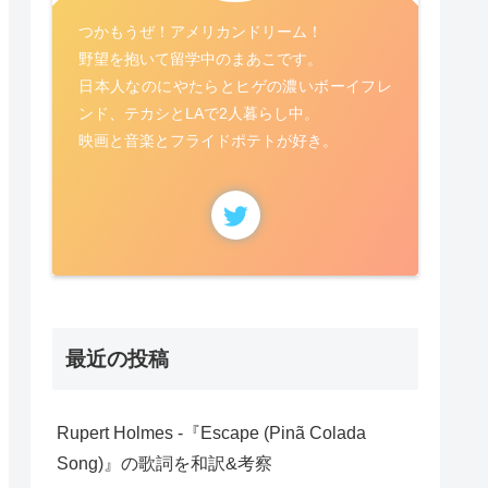
つかもうぜ！アメリカンドリーム！
野望を抱いて留学中のまあこです。
日本人なのにやたらとヒゲの濃いボーイフレ
ンド、テカシとLAで2人暮らし中。
映画と音楽とフライドポテトが好き。
最近の投稿
Rupert Holmes -『Escape (Pinã Colada
Song)』の歌詞を和訳&考察