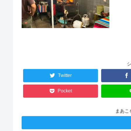
Twitter
Pocket
まあこ