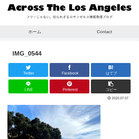
ホーム
Contact
IMG_0544
Twitter
Facebook
はてブ
LINE
Pinterest
コピー
2020.07.07