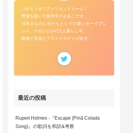
つかもうぜ！アメリカンドリーム！
野望を抱いて留学中のまあこです。
日本人なのにやたらとヒゲの濃いボーイフレ
ンド、テカシとLAで2人暮らし中。
映画と音楽とフライドポテトが好き。
最近の投稿
Rupert Holmes -『Escape (Pinã Colada
Song)』の歌詞を和訳&考察