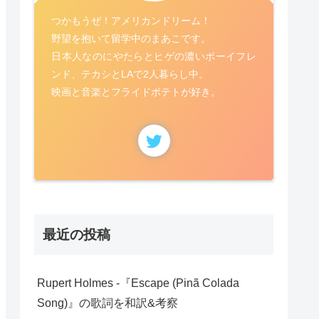
つかもうぜ！アメリカンドリーム！
野望を抱いて留学中のまあこです。
日本人なのにやたらとヒゲの濃いボーイフレ
ンド、テカシとLAで2人暮らし中。
映画と音楽とフライドポテトが好き。
最近の投稿
Rupert Holmes -『Escape (Pinã Colada
Song)』の歌詞を和訳&考察