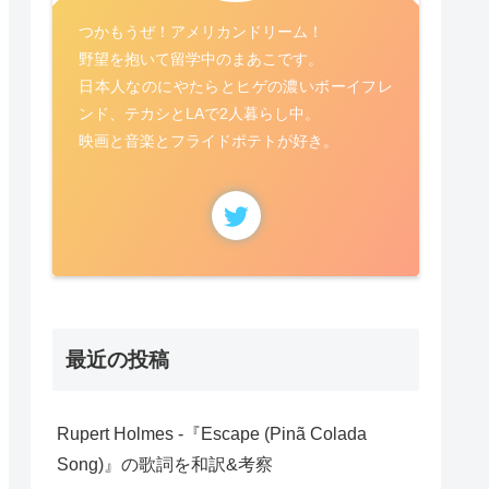
つかもうぜ！アメリカンドリーム！
野望を抱いて留学中のまあこです。
日本人なのにやたらとヒゲの濃いボーイフレ
ンド、テカシとLAで2人暮らし中。
映画と音楽とフライドポテトが好き。
最近の投稿
Rupert Holmes -『Escape (Pinã Colada
Song)』の歌詞を和訳&考察