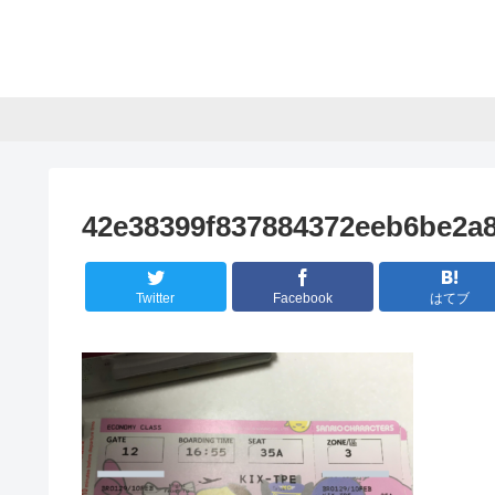
42e38399f837884372eeb6be2a
Twitter
Facebook
はてブ