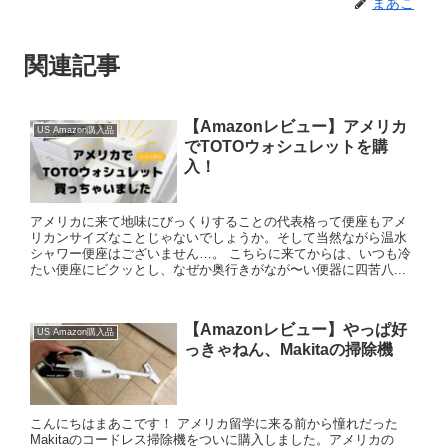
まあこ
関連記事
【Amazonレビュー】アメリカ
US Amazon購入品
でTOTOウォシュレットを購
入！
アメリカに来て地味にびっくりすることの代表格って便座もアメ
リカンサイズなことじゃないでしょうか。そして当然ながら温水
シャワー便座はございません…。 こちらに来てからは、いつも冷
たい便座にビクッとし、なぜか奥行きがなが〜い便器に四苦八...
【Amazonレビュー】やっぱ好
US Amazon購入品
っきゃねん、Makitaの掃除機
こんにちはまあこです！ アメリカ留学に来る前から憧れだった
Makitaのコードレス掃除機をついに購入しました。アメリカの