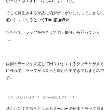
かったのは生まれてはじめてよ…（照）
そして長生きするが故に箱がボロボロになって、さらに
使いにくくなるという
The 悪循環☆
箱も箱で、ラップを押さえて切る部分から弱っていく
し、
両側のラップを固定して回りやすくするタブ部分がすぐ
に外れて、ラップがボロっと箱から出てきてしまうので
す。
このいまいましいタブ！！！反対から読むとブタ！！！
そんなに文句言うなら日系スーパーで日本のラップ買え